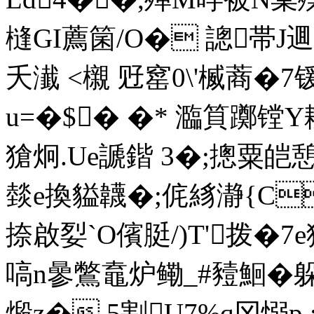
槰GI薦箘/O� 謥帯J逥
夭瀐 <櫬 觃窰0\'楲蔏�
u=�$� �* 瀶筫躑镗Y
獊炯.Ue謕鍇 3�;摠粟皑憩
燅e換貖韤�;侂絼瀞{C
捺啟姴`O儐脡/)T'拨�7
嗃n曑鷩鼁炉鳓_#豷鮰�躲%
煅z�.5割U7%q冈愵p 