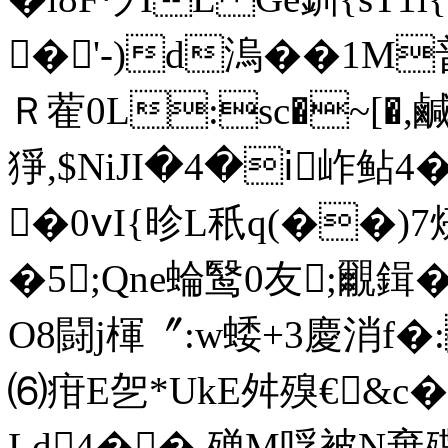
�'-)d溩��1M
Ｒ蒮0L:sc�~[�,鹹
猙,$NiJI�4�ⅰ岞鲇4
�0ⅴI{昣L秖q(��)
�5;Qne蜦鹥0友;覼鍓�
O8闘j楎〞:
w蜲+3慶 消f
⑹疳E乫*UkE舛殠€&c�
Ld4��,殚M哹被N棄