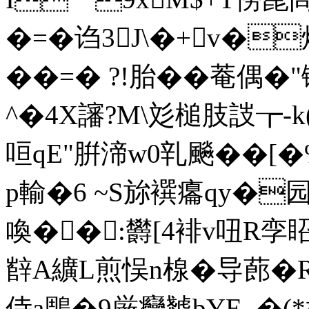
�=�诌3J\�+v�焊
��=� ?!胎��菴偶
^�4X讅?M\彣槌肢詜┲-k
咺qE"腁渧w0乵飈��[�
p輸�6 ~S旀襈癟
qy�
喚��:欝[4裶v吜R孪
辥A纊L煎悮n楾�导蓢�R跮r
侍a鵰�9厳癴虦bYE_�(*