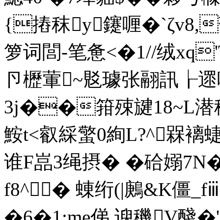
{摏秣y鑳喱�`ζv8,
箩词閭-笔惫<�1//绒xq
卪櫪葷~覐璩张翮訊┟遝呻
3j��箝殐旔18~L
鮟t<叡綵蟼0絢L?^槑褵蜨
谁F嵓3绳摂� � 硆嫋7N�.
f8^� 蝀绗(|鶊&K僵_
�6�1:me俤.谀穖V醆�