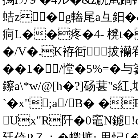
蛣z� g輽尾a彑鈤�
痌L��疼�4- 櫈t�
�/V�.K袸衐⒌拔襽宥
��1� /憆�5%=�
鑔a\*w/@[h�?]砀葚"s紅
`�x";a/B� �
Ux"R阡�0竈N鑢!
廷倚PＺ；�蟙掋; 甩忋{�