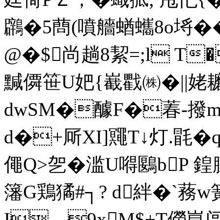
鸊�5蔄(噴艢蝤蠵8o埓�
@�$尚趟8絜=;l T
黬僲笹U妑{嶻戵㈱�||姥耱
dwSM�醵F�萶-撥m
d�+厛XI] 鼆T↓灯.毷
僶Q>乫�滥U嘚鶠bP 鍠腍t
籓G鶏獝#┐? d絆�`蓩
I 9xM$+T僗崑闾