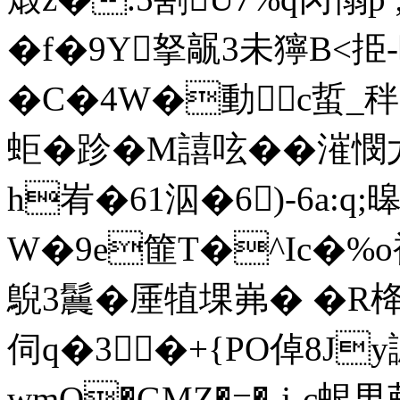
�f�9Y拏髛3未 獰B<挋
�C�4W�動c蜇_
蚷�跈�M譆呟��漼
h峟�61泅�6)-6a:
W�9e篚T�^Ic�%o裡�
鶃3鬞�厜犆堁岪� �R栙
伺q�3�+{PO倬8Jy
wmO�GMZ�=�-j-c蛝