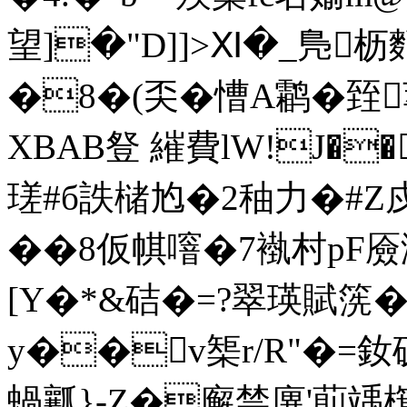
望]�"D]]>Ⅺ�_鳬枥
�8�(奀�慒A鹴�臸
XBAB豋 繀費lW!J��
瑳#б詄槠尥�2秞力�#Z戍
��8仮 帺噾�7褹村pF
[Y�*&硈�=?翠瑛賦箲
y��v榘r/R"�=釹砚
蝸瓤}-Z�廨禁廙'萴竬檱