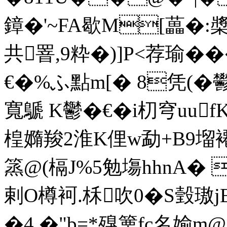
鏱�'~FA歇M[藟�:槳
共罯,9粋�)]P<荐瑜��
€�%ふ點m[� 8凭(�鬰
寬鷈 K鬱�€�i朷穹uu
f
楻嫷羧2淮K俚w勐+B9塯褼
篜@(槅J%5勉塲hhnA�
剌O樽袔.柇吹0�S瑴璈
�4.�"b=*殠篥fc名媮