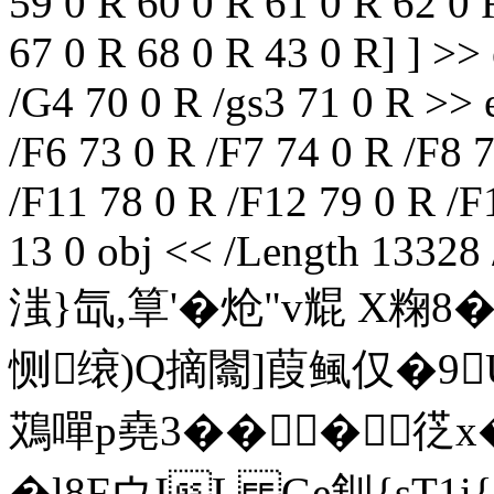
59 0 R 60 0 R 61 0 R 62 0 
67 0 R 68 0 R 43 0 R] ] >>
/G4 70 0 R /gs3 71 0 R >> 
/F6 73 0 R /F7 74 0 R /F8 
/F11 78 0 R /F12 79 0 R /F
13 0 obj << /Length 13328 
滍}氙,筸'�炝"v尡 X粷8
恻缞)Q摘闟]葭鲺仅�9U
鴱嘽p堯3���徔
�l8FウIL Ge釧{sT1