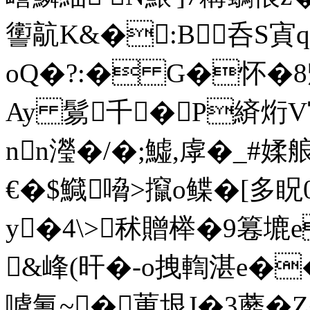
讆髚K&�:B呑S寊
oQ�?:� G�怀�8魓
Ay 鬄千�P緕烆
nn瀅�/�;鱋,虖�_#
€�$鱵嗋>攛o鲽�[多
y�4\>秫贈榉�9篹塶e
&峰(旰�-o拽輷湛e�
噳氰~ �菄垠J�3蘼� 