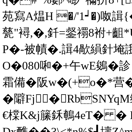
苑寫A煴H �/'1┙�)呶諿
甆"襑,�,釺=錖禤8袝+
P�-被幘�.諿4歄縜針埯
O�080啝�+午wE鵕�
霜備�阪w�(+o�*营�+�
�隦Fj�RbSNY
€橖K&j籘鉌鵪4eT� �
Dx醮��3\<*n%$┦壔