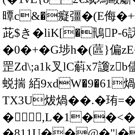
曋 c&�癡彊�(E侮�
茈$き�liK[�鳵P-
�0�+�G埗h�(蓲}偏zE
罡Zd\;a1k叉lC蔛x7讂z
蜕揣 絔9xdW�9�61
TX3U炦煱��.�珛=�
�,L�1��<
�811U��@�"|�