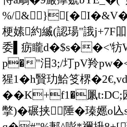
%/&}[�I�&
梗嫊約縅(認瑒"誐j+7F吅晌
委▌疬矓d�$s��<'牥
p�"泪3;/圢pV羚 pw�
猩1�h贀玏鮯笅楐�2€,
��K+f1�凲t:D
撆 )�
 碾挟陲�瑧嬺o兦
q�#"%郪^嘭*禰抍8+[