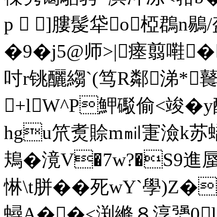
p  ]膢髲牮o椏鵘n鶍/
�9�j5@师>|瘗翦嚡�
吋r铫釃縐` (笃R鄰涕*
+lW^P魻礟偷<竣�
hgu笊煑賒m㏕寁澰k苏
鳺�滰V�7w?�S9進
惏\t胼��死wY`學)Z�
蟳A��<渕縧８淳勥0l