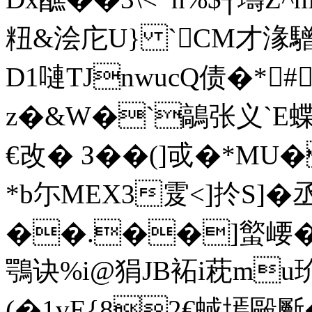
粈&浍庀U} `CM才湪驓
D1嗹TJnwucQ债�*#
z�&W�`鶮张义`E
€改� З��(]戓�*M
*b尓MEX3雭<]扵S]�
��.��]螸崾�
鶚诀%i@狷JB袥i萙m
(�1vE{82€蜮墕毆斸