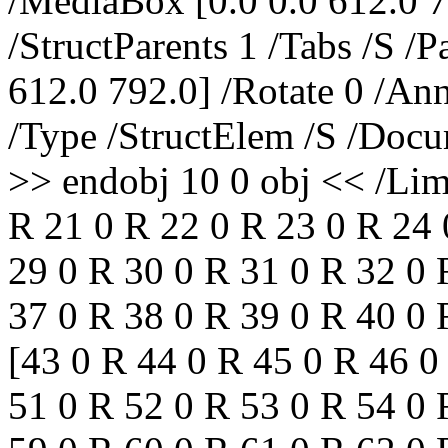
/MediaBox [0.0 0.0 612.0 7
/StructParents 1 /Tabs /S /
612.0 792.0] /Rotate 0 /Ann
/Type /StructElem /S /Docu
>> endobj 10 0 obj << /Lim
R 21 0 R 22 0 R 23 0 R 24 
29 0 R 30 0 R 31 0 R 32 0 
37 0 R 38 0 R 39 0 R 40 0 
[43 0 R 44 0 R 45 0 R 46 0
51 0 R 52 0 R 53 0 R 54 0 