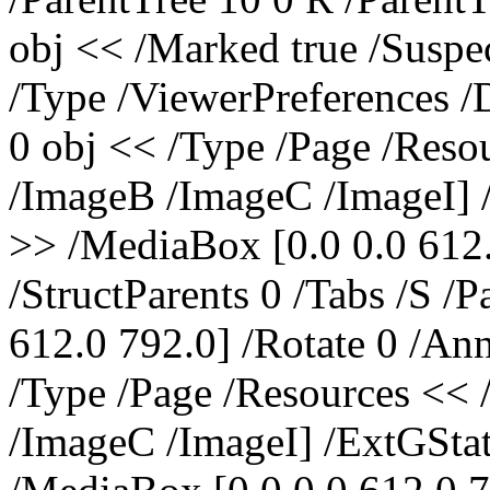
obj << /Marked true /Suspec
/Type /ViewerPreferences /
0 obj << /Type /Page /Reso
/ImageB /ImageC /ImageI] /
>> /MediaBox [0.0 0.0 612.
/StructParents 0 /Tabs /S /
612.0 792.0] /Rotate 0 /Ann
/Type /Page /Resources << 
/ImageC /ImageI] /ExtGStat