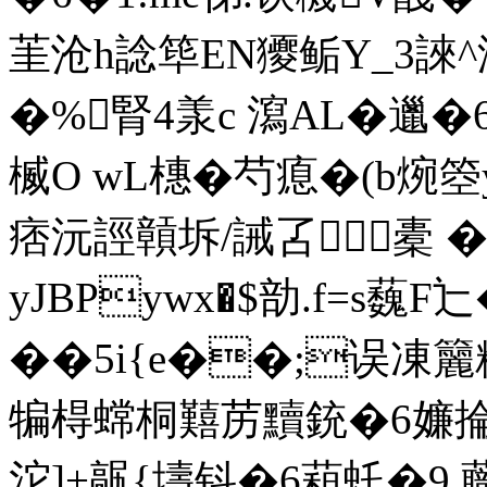
茥沧h諗筚EN獿鲘Y_3誺^渵
�%腎4羕c 瀉AL�邋�6C
楲O wL橞�芍瘜�(b焥箜y梭€
痞沅誙贑坼/誡叾橐 � 
yJBPywx�$勏.f=s蘶F
��5i{e��;误凍籭粶
犏棏蟐桐囏苈黷銃�6嬚掄{j
沱]+髛{壔钭�6蒩虴�9
.