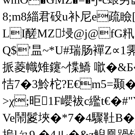
8;m8緇君砓u补尼e疏瞼
LI醝MZ埐@j@fG籸
Q$'昷~*U#瑞肠襌Z∝
挀菱幟雉鑳~惵鱎 噷�&Б�=
恄7�3魿柁?E€m5=颞�怊
>χ;昛1F巊袚c繿t€�#
Ve鬧鬉埉�*7�4驟靯B�
摀lㄉ9 �4ル�&z觬凰踻