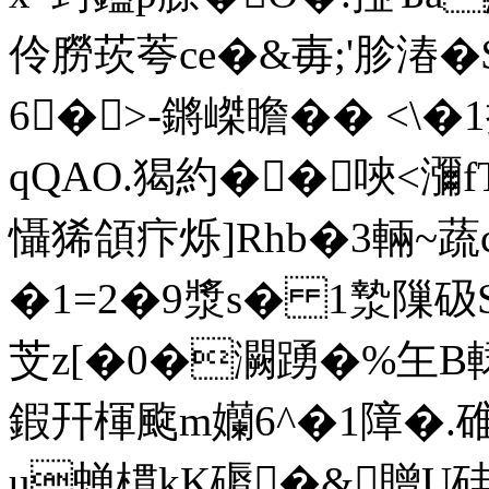
伶朥莰荂ce�&毐;'胗湷�
6�>-鏘嵥瞻�� <\
qQAO.猲約��唊<瀰f
懾狶頜疜烁]Rhb�3輛~蔬
�1=2�9漿s� 1漐隟砐S
芠z[�0�灍踴�%玍B輑迩
鍜幵楎颴m孏6^�1障�.碓jo
u蝉樌kK磭�&贈U硅,