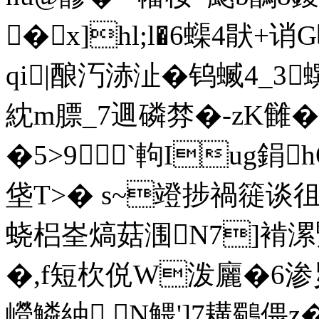
�x]hl;l�6蟝4猒+
qi|酿汅浾沚�钨蝛4_3
紞m膘_7逥磷棼�-zK雠
�5>9`軥Iug鋗
垡T>� s~竳捗禍簁谈徂
蛲梠峑熇菇涠N7]褃漯
�,f短杴侻W泼廲�6渗
巆鱗紬 N鰃']7耩鸀偎z