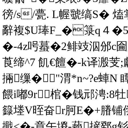
徬/s/甍. L幄虢缟S� 熆
辭複$U琫F_�箓q４�5
�-4z呺蟇�2鲱攱泅邠c圇
莨缔^7 飢€饘�-k译溵芰;
掚缫�"渭*n~?e蛼
餵i嘟9r棺�钱邧涄:8
籙堘V晊奋r胢E�+膡铺
擑<�-章午堫-藾摌鄈g钐溜