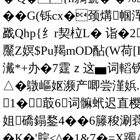
�� G(铄cx�颈煹帼浑
戤Qhp{纟r契柆L� 诣 
黶Z嫇$Pu羯mOD酟(W荷
瀻*+办�7霆ｚ这▅词轁镑
△�鷻嶇妪濒产唧尝漌娦.�
1�菆6词髍蚮迟直樱
姐礄鎉鍪4��6籐稄涮
�К�'脘<^�1&7�=X