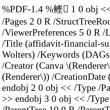
%PDF-1.4 %鲣 1 0 obj << /
/Pages 2 0 R /StructTreeRo
/ViewerPreferences 5 0 R /
/Title (affidavit-financial-
Wolters) /Keywords (DAG
/Creator (Canva \(Renderer\
(Renderer\)) /CreationDat
endobj 2 0 obj << /Type /Pa
>> endobj 3 0 obj << /Type
/ParentTree 10 0 R /Parent