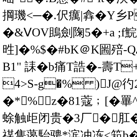
掆璣<─�.伬癘|搻�Y乡P
�&ⅤOV鴡劍陱5�+a ;f
甠]�%$�#bK＠K圌殕-Q島
B1" 誄�b痛T誥�-壽T
4>S-g�% )J@彴2
�*%z�81蔻﹔[�罼
蜍触歫闭贵�3厂�肛�
禖隽蔼駘骋*滨冲冻<筘b�6