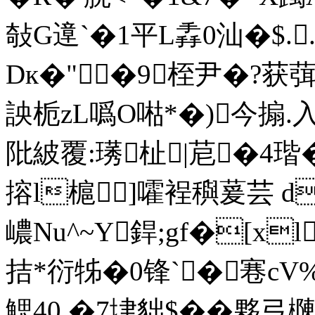
敧G遧`�1平L掱0汕�$
Dк�"�9 桎尹�?获葞
詇栀zL噅O喖*�)今搧.入
阰紴覆:璓杫|苨�4瑎�
搈l槴]嚯裎穥萲芸 d
嶩Nu^~Y銲;gf�[x
拮*衍牬�0锋`�寋cV
鰓40 �7垏貀$��夥