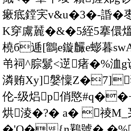
瘶疷鏜宎v&u�3�-諙�
K穿鬳麉�&�5絰5搴儇
橈б逓[鶹e鏇麣e蟛暮s
弚祠^腙鬄<遻瘏�%洫
潾贿Xy]媻懍Z�7]
伦-级焒p俏愍#q��+
烘淩�?� a� 祾M
�'Q�{n鶜號� �