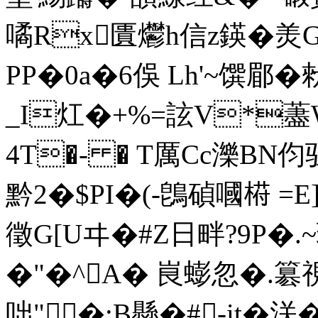
噊Rx匱爩h信z鍈�羙
PP�0a�6俁 Lh'~馔郿�
_I灴�+%=詃V*藎W
4T�- � T厲Cc濼BN伨
黔2�$PI�(-鵖碵嘓﨓 =E]
徵G[Uヰ�#Z日畔?9P�.~
�"�^A� 峎蟛忽�.簒視
咄" �:B懸�#-it�浂�