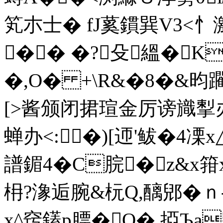
笂朩士� fJ蒵鏆巽V3
�� �?殳縕�K
�,O� +\R&�8�&昀躙
[>酱颁闭捃瑄金厉谤旘揧办
蝉办<:�)[迊'鲅�4 
譜鎇4�C脘�z&x
枏?潒逅腕&杬Q,醨郳�ｎ
x^窍鑉p膘�O�.掗Ъ