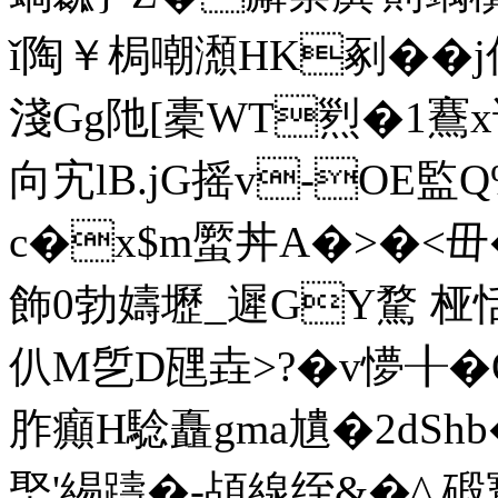
ǐ陶￥梮嘲瀩HK剢��j信
淺Gg阤[橐WT煭�1鶱x
向宄lB.jG摇v-OE
c�x$m蟨丼A�>�<毌�)
飾0勃嬦壢_遲GY騖 桠
仈M乺D瓼垚>?�v懜╂�
胙癲H騐矗gma尵�2dShb
埾'緆躊�-頕線绖&�^ 