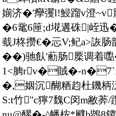
媊济�'癴彏l!鮼蹓v澄~v籭
�6鼋6筪;d埖遘硃|峌迅
蛓J柊 攒€�忈V;鱾a>
��)驰飤'蘍肠橜调
1<朒rv�賊�-n�7
�,姻沉醐粞赹杜鐖柄沩
S:t竹"c獰7魏C闵m敝莾
nu@醪�-^幡桉*颼b鶛8